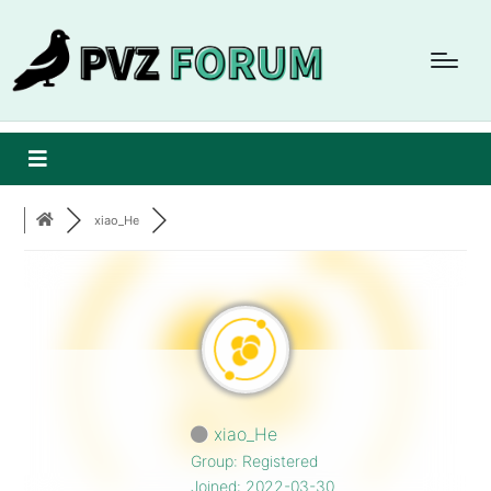
xiao_He
xiao_He
Group: Registered
Joined: 2022-03-30