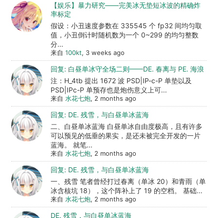
【娱乐】暴力研究——完美冰无垫短冰波的精确炸
率标定
假设：小丑速度参数在 335545 个 fp32 间均匀取
值，小丑倒计时随机数为一个 0~299 的均匀整数
分...
来自
100kt
, 3 weeks ago
回复: 白昼单冰守全场二则——DE. 春离与 PE. 海浪
注：H_4tb 提出 1672 波 PSD|IP-c-P 单垫以及
PSD|IPc-P 单预存也是炮伤意义上可...
来自
水花七炮
, 2 months ago
回复: DE. 残雪，与白昼单冰蓝海
二、白昼单冰蓝海 白昼单冰自由度极高，且有许多
可以预见的低垂的果实，是还未被完全开发的一片
蓝海。 就笔...
来自
水花七炮
, 2 months ago
回复: DE. 残雪，与白昼单冰蓝海
一、残雪 笔者曾经打过春离（单冰 20）和青雨（单
冰含核坑 18），这个阵补上了 19 的空档。 基础...
来自
水花七炮
, 2 months ago
DE. 残雪，与白昼单冰蓝海