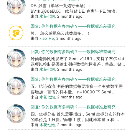
DE. 残雪（单冰十九炮守全场）：
BV1kGj86eEUX。 续前贴 DE. 春离与 PE. 海浪。
来自
水花七炮
, 2 months ago
回复: 你的数据有多精确？——数据标准差研究
膜。 怎么感觉乌云越拨越多。（
来自
xiao_He
, 2 months ago
回复: 你的数据有多精确？——数据标准差研究
铃仙老师刚刚发布了 Seml v1.16.1，支持了布尔 std
选项以控制是否输出测得数据的标准差，善哉。贴...
来自
水花七炮
, 2 months ago
回复: 你的数据有多精确？——数据标准差研究
五、结论省流 测得的数据每要增多一个有效数字需
要增加一百倍的样本量。 n=10000 下 Seml ...
来自
水花七炮
, 2 months ago
回复: 你的数据有多精确？——数据标准差研究
四、坐标分布 首先需要指出，Seml 坐标分布的样本
的单位是 1 只僵尸而非 1 波，因此样本量 n 和 ...
来自
水花七炮
, 2 months ago