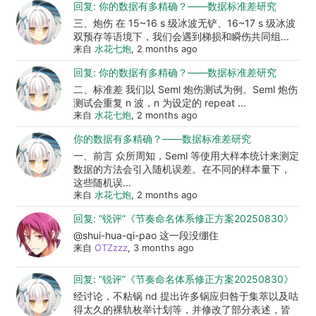
回复: 你的数据有多精确？——数据标准差研究
三、炮伤 在 15~16 s 级冰波无铲、16~17 s 级冰波
双预存等语境下，我们会遇到梯损和瞬伤共同组...
来自
水花七炮
, 2 months ago
回复: 你的数据有多精确？——数据标准差研究
二、标准差 我们以 Seml 炮伤测试为例。Seml 炮伤
测试会重复 n 波，n 为设定的 repeat ...
来自
水花七炮
, 2 months ago
你的数据有多精确？——数据标准差研究
一、前言 众所周知，Seml 等使用大样本统计来测定
数据的方法会引入随机误差。在不同的样本量下，
这些随机误...
来自
水花七炮
, 2 months ago
回复: “锐评”《节奏命名体系修正方案20250830》
@shui-hua-qi-pao 这一段没绷住
来自
OTZzzz
, 3 months ago
回复: “锐评”《节奏命名体系修正方案20250830》
经讨论，不粘锅 nd 提出许多锅应归咎于集萃以及咕
得太久的裸轨枚举计划等，并修改了部分表述，皆