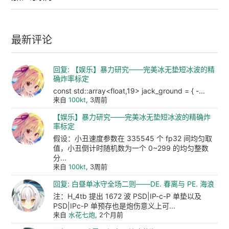
最新评论
回复: 【娱乐】暴力研究——完美冰无垫短冰波的精
确炸率标定
const std::array<float,19> jack_ground = { -...
来自
100kt
, 3周前
【娱乐】暴力研究——完美冰无垫短冰波的精确炸
率标定
假设：小丑速度参数在 335545 个 fp32 间均匀取
值，小丑倒计时随机数为一个 0~299 的均匀整数
分...
来自
100kt
, 3周前
回复: 白昼单冰守全场二则——DE. 春离与 PE. 海浪
注：H_4tb 提出 1672 波 PSD|IP-c-P 单垫以及
PSD|IPc-P 单预存也是炮伤意义上可...
来自
水花七炮
, 2个月前