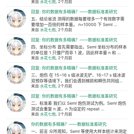
来自
水花七炮
, 2个月前
回复: 你的数据有多精确？——数据标准差研究
五、结论省流 测得的数据每要增多一个有效数字需
要增加一百倍的样本量。 n=10000 下 Seml ...
来自
水花七炮
, 2个月前
回复: 你的数据有多精确？——数据标准差研究
四、坐标分布 首先需要指出，Seml 坐标分布的样本
的单位是 1 只僵尸而非 1 波，因此样本量 n 和 ...
来自
水花七炮
, 2个月前
回复: 你的数据有多精确？——数据标准差研究
三、炮伤 在 15~16 s 级冰波无铲、16~17 s 级冰波
双预存等语境下，我们会遇到梯损和瞬伤共同组...
来自
水花七炮
, 2个月前
回复: 你的数据有多精确？——数据标准差研究
二、标准差 我们以 Seml 炮伤测试为例。Seml 炮伤
测试会重复 n 波，n 为设定的 repeat ...
来自
水花七炮
, 2个月前
你的数据有多精确？——数据标准差研究
一、前言 众所周知，Seml 等使用大样本统计来测定