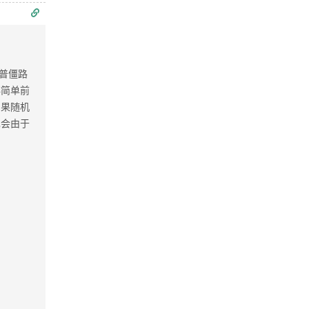
普僵路
存简单前
如果随机
也会由于