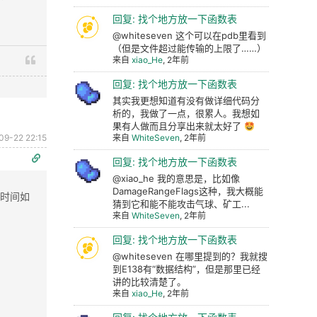
回复: 找个地方放一下函数表
@whiteseven 这个可以在pdb里看到
（但是文件超过能传输的上限了……）
来自
xiao_He
, 2年前
回复: 找个地方放一下函数表
其实我更想知道有没有做详细代码分
析的，我做了一点，很累人。我想如
果有人做而且分享出来就太好了
09-22 22:15
来自
WhiteSeven
, 2年前
回复: 找个地方放一下函数表
@xiao_he 我的意思是，比如像
DamageRangeFlags这种，我大概能
计时间如
猜到它和能不能攻击气球、矿工...
来自
WhiteSeven
, 2年前
回复: 找个地方放一下函数表
@whiteseven 在哪里提到的？我就搜
到E138有“数据结构”，但是那里已经
讲的比较清楚了。
来自
xiao_He
, 2年前