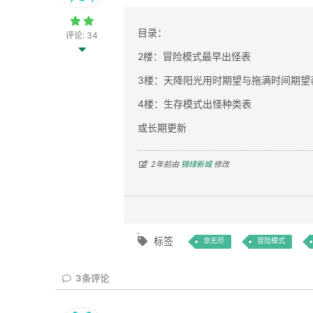
目录：
评论: 34
2楼：冒险模式最早出怪表
3楼：天降阳光用时期望与拖满时间期望
4楼：生存模式出怪种类表
或长期更新
2年前由
锦绿新城
修改
标签
非无尽
冒险模式
3
条评论