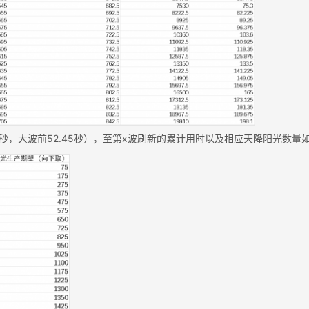
1秒，大波前52.45秒），至第x波刷新的累计用时以及相应天降阳光数量