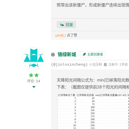
照常出该新僵尸，形成新僵尸连续出现
回复
uint8_t
点了赞
锦绿新城
主题创建者
(@jinlvxincheng)
小丑压制
注册于: 2年前
天降阳光间隔公式为：min{已掉落阳光数量x
评论: 34
下表：（截图仅提供前28个阳光的间隔