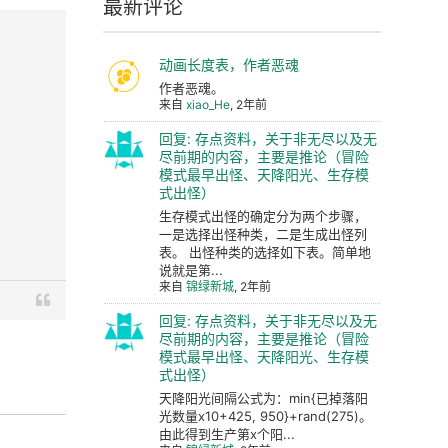
最新评论
动画长度表，作者恶魂
作者恶魂。
来自
xiao_He
, 2年前
回复: 存点资料，关于非无尽以及无
尽前期的内容，主要是推论（冒险
模式最早出怪、天降阳光、生存模
式出怪）
生存模式出怪的确定分为两个步骤，
一是选择出怪种类，二是生成出怪列
表。 出怪种类的选择如下表。简单地
说就是第...
来自
锦绿新城
, 2年前
回复: 存点资料，关于非无尽以及无
尽前期的内容，主要是推论（冒险
模式最早出怪、天降阳光、生存模
式出怪）
天降阳光间隔公式为：min{已掉落阳
光数量x10+425, 950}+rand(275)。
由此得到生产第x个阳...