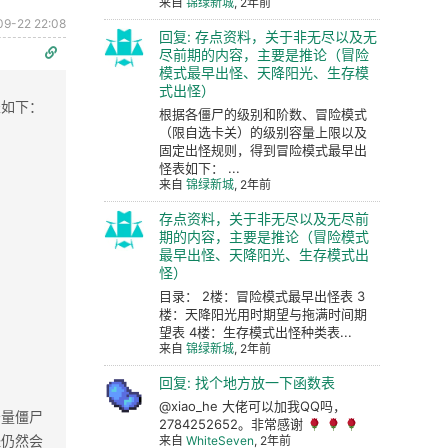
来自
锦绿新城
, 2年前
09-22 22:08
回复: 存点资料，关于非无尽以及无
尽前期的内容，主要是推论（冒险
模式最早出怪、天降阳光、生存模
式出怪）
表如下：
根据各僵尸的级别和阶数、冒险模式
（限自选卡关）的级别容量上限以及
固定出怪规则，得到冒险模式最早出
怪表如下： ...
来自
锦绿新城
, 2年前
存点资料，关于非无尽以及无尽前
期的内容，主要是推论（冒险模式
最早出怪、天降阳光、生存模式出
怪）
目录： 2楼：冒险模式最早出怪表 3
楼：天降阳光用时期望与拖满时间期
望表 4楼：生存模式出怪种类表...
来自
锦绿新城
, 2年前
回复: 找个地方放一下函数表
@xiao_he 大佬可以加我QQ吗，
少量僵尸
2784252652。非常感谢
怪仍然会
来自
WhiteSeven
, 2年前