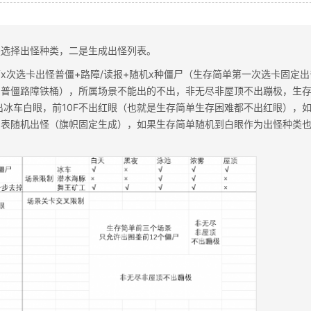
是选择出怪种类，二是生成出怪列表。
x次选卡出怪普僵+路障/读报+随机x种僵尸（生存简单第一次选卡固定出
出普僵路障铁桶），所属场景不能出的不出，非无尽非屋顶不出蹦极，生
不出冰车白眼，前10F不出红眼（也就是生存简单生存困难都不出红眼），
列表随机出怪（旗帜固定生成），如果生存简单随机到白眼作为出怪种类