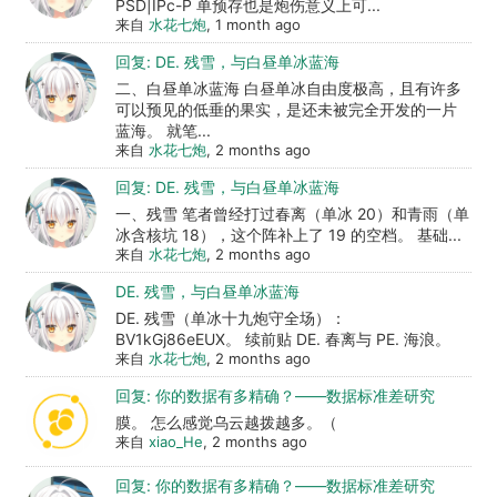
PSD|IPc-P 单预存也是炮伤意义上可...
来自
水花七炮
, 1 month ago
回复: DE. 残雪，与白昼单冰蓝海
二、白昼单冰蓝海 白昼单冰自由度极高，且有许多
可以预见的低垂的果实，是还未被完全开发的一片
蓝海。 就笔...
来自
水花七炮
, 2 months ago
回复: DE. 残雪，与白昼单冰蓝海
一、残雪 笔者曾经打过春离（单冰 20）和青雨（单
冰含核坑 18），这个阵补上了 19 的空档。 基础...
来自
水花七炮
, 2 months ago
DE. 残雪，与白昼单冰蓝海
DE. 残雪（单冰十九炮守全场）：
BV1kGj86eEUX。 续前贴 DE. 春离与 PE. 海浪。
来自
水花七炮
, 2 months ago
回复: 你的数据有多精确？——数据标准差研究
膜。 怎么感觉乌云越拨越多。（
来自
xiao_He
, 2 months ago
回复: 你的数据有多精确？——数据标准差研究