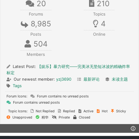
20
210
Forums
Topics
8,985
4
Posts
Online
504
Members
Latest Post:
【娱乐】暴力研究——完美冰无垫短冰波的精确炸率
标定
Our newest member:
yzj3690
最新评论
未读主题
Tags
Forum Icons:
Forum contains no unread posts
Forum contains unread posts
Topic Icons:
Not Replied
Replied
Active
Hot
Sticky
Unapproved
精华
Private
Closed