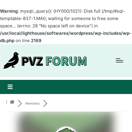
Warning
: mysqli_query(): (HY000/1021): Disk full (/tmp/#sql-
temptable-837-1.MAI); waiting for someone to free some
space... (errno: 28 "No space left on device") in
/usr/local/lighthouse/softwares/wordpress/wp-includes/wp-
db.php
on line
2169
Members