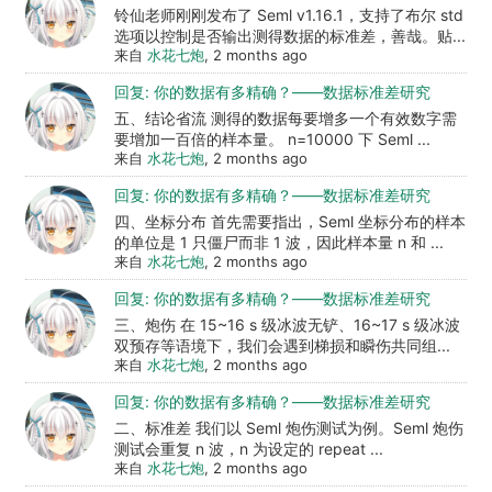
铃仙老师刚刚发布了 Seml v1.16.1，支持了布尔 std
选项以控制是否输出测得数据的标准差，善哉。贴...
来自
水花七炮
, 2 months ago
回复: 你的数据有多精确？——数据标准差研究
五、结论省流 测得的数据每要增多一个有效数字需
要增加一百倍的样本量。 n=10000 下 Seml ...
来自
水花七炮
, 2 months ago
回复: 你的数据有多精确？——数据标准差研究
四、坐标分布 首先需要指出，Seml 坐标分布的样本
的单位是 1 只僵尸而非 1 波，因此样本量 n 和 ...
来自
水花七炮
, 2 months ago
回复: 你的数据有多精确？——数据标准差研究
三、炮伤 在 15~16 s 级冰波无铲、16~17 s 级冰波
双预存等语境下，我们会遇到梯损和瞬伤共同组...
来自
水花七炮
, 2 months ago
回复: 你的数据有多精确？——数据标准差研究
二、标准差 我们以 Seml 炮伤测试为例。Seml 炮伤
测试会重复 n 波，n 为设定的 repeat ...
来自
水花七炮
, 2 months ago