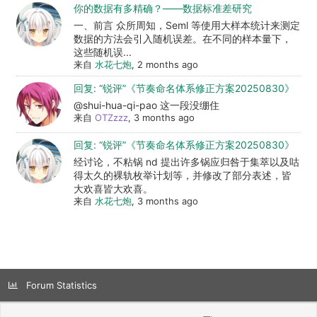
你的数据有多精确？——数据标准差研究
一、前言 众所周知，Seml 等使用大样本统计来测定
数据的方法会引入随机误差。在不同的样本量下，
这些随机误...
来自
水花七炮
, 2 months ago
回复: “锐评”《节奏命名体系修正方案20250830》
@shui-hua-qi-pao 这一段没绷住
来自
OTZzzz
, 3 months ago
回复: “锐评”《节奏命名体系修正方案20250830》
经讨论，不粘锅 nd 提出许多锅应归咎于集萃以及咕
得太久的裸轨枚举计划等，并修改了部分表述，皆
大欢喜皆大欢喜。
来自
水花七炮
, 3 months ago
Forum Statistics