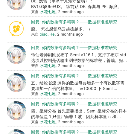
DE. 残雪（单冰十九炮守全场）：
BV1kGj86eEUX。 续前贴 DE. 春离与 PE. 海浪。
来自
水花七炮
, 2 months ago
回复: 你的数据有多精确？——数据标准差研究
膜。 怎么感觉乌云越拨越多。（
来自
xiao_He
, 2 months ago
回复: 你的数据有多精确？——数据标准差研究
铃仙老师刚刚发布了 Seml v1.16.1，支持了布尔 std
选项以控制是否输出测得数据的标准差，善哉。贴...
来自
水花七炮
, 2 months ago
回复: 你的数据有多精确？——数据标准差研究
五、结论省流 测得的数据每要增多一个有效数字需
要增加一百倍的样本量。 n=10000 下 Seml ...
来自
水花七炮
, 2 months ago
回复: 你的数据有多精确？——数据标准差研究
四、坐标分布 首先需要指出，Seml 坐标分布的样本
的单位是 1 只僵尸而非 1 波，因此样本量 n 和 ...
来自
水花七炮
, 2 months ago
回复: 你的数据有多精确？——数据标准差研究