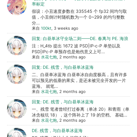
率标定
假设：小丑速度参数在 335545 个 fp32 间均匀取
值，小丑倒计时随机数为一个 0~299 的均匀整数
分...
来自
100kt
, 3 weeks ago
回复: 白昼单冰守全场二则——DE. 春离与 PE. 海浪
注：H_4tb 提出 1672 波 PSD|IP-c-P 单垫以及
PSD|IPc-P 单预存也是炮伤意义上可...
来自
水花七炮
, 2 months ago
回复: DE. 残雪，与白昼单冰蓝海
二、白昼单冰蓝海 白昼单冰自由度极高，且有许多
可以预见的低垂的果实，是还未被完全开发的一片
蓝海。 就笔...
来自
水花七炮
, 2 months ago
回复: DE. 残雪，与白昼单冰蓝海
一、残雪 笔者曾经打过春离（单冰 20）和青雨（单
冰含核坑 18），这个阵补上了 19 的空档。 基础...
来自
水花七炮
, 2 months ago
DE. 残雪，与白昼单冰蓝海