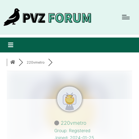
220vmetro
220vmetro
Group: Registered
Joined: 2024-01-25