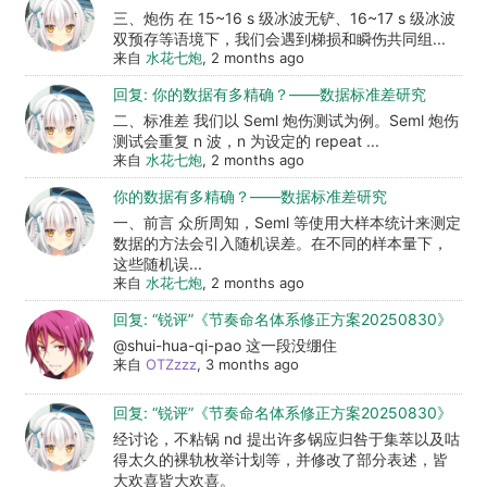
三、炮伤 在 15~16 s 级冰波无铲、16~17 s 级冰波
双预存等语境下，我们会遇到梯损和瞬伤共同组...
来自
水花七炮
, 2 months ago
回复: 你的数据有多精确？——数据标准差研究
二、标准差 我们以 Seml 炮伤测试为例。Seml 炮伤
测试会重复 n 波，n 为设定的 repeat ...
来自
水花七炮
, 2 months ago
你的数据有多精确？——数据标准差研究
一、前言 众所周知，Seml 等使用大样本统计来测定
数据的方法会引入随机误差。在不同的样本量下，
这些随机误...
来自
水花七炮
, 2 months ago
回复: “锐评”《节奏命名体系修正方案20250830》
@shui-hua-qi-pao 这一段没绷住
来自
OTZzzz
, 3 months ago
回复: “锐评”《节奏命名体系修正方案20250830》
经讨论，不粘锅 nd 提出许多锅应归咎于集萃以及咕
得太久的裸轨枚举计划等，并修改了部分表述，皆
大欢喜皆大欢喜。