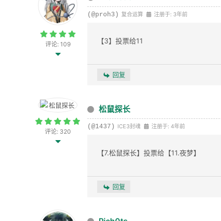
(@proh3)
复合运算
注册于: 3年前
【3】投票给11
评论: 109
回复
松鼠探长
(@1437)
ICE3封魂
注册于: 4年前
评论: 320
【7.松鼠探长】投票给【11.夜梦】
回复
Rich0ts