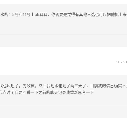
划水的：5号和11号上pk聊聊，你俩要是觉得有其他人选也可以把他抓上
2025-
话我也反思了，先致歉。然后我划水也划了两三天了，目前我的信息确实不
我点时间我要回看一下之前的聊天记录我重新思考一下