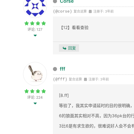
Corse
(@corse)
复合运算
注册于: 3年前
【12】看看查验
评论: 127
回复
fff
(@fff)
复合运算
注册于: 3年前
[8.ff]
评论: 224
等验了，我其实申请延时的目的很明确，
6的狼面其实相对不高，因为36pk台的
3比6是有求生欲的，很难说好人会不会有