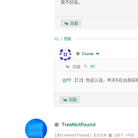
我不好说。
回复
1
回复
Corse
回复
fff
@fff
【12】你这么说，昨天6在出局前
回复
TreeNotFound
(@treenotfound)
复合运算
注册于: 4年前