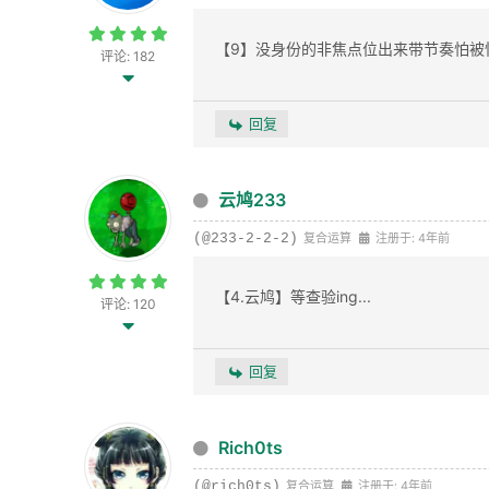
【9】没身份的非焦点位出来带节奏怕被
评论: 182
回复
云鸠233
(@233-2-2-2)
复合运算
注册于: 4年前
【4.云鸠】等查验ing...
评论: 120
回复
Rich0ts
(@rich0ts)
复合运算
注册于: 4年前