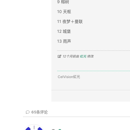
9 榕树
10 天枢
11 夜梦＋曼联
12 城堡
13 雨声
12个月前由
虹光
修改
CelVision虹光
65
条评论