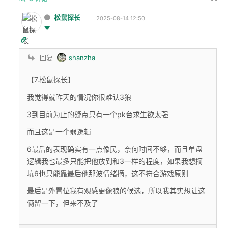
松鼠探长
2025-08-14 12:50
回复
shanzha
【7.松鼠探长】
我觉得就昨天的情况你很难认3狼
3到目前为止的疑点只有一个pk台求生欲太强
而且这是一个弱逻辑
6最后的表现确实有一点像民，奈何时间不够，而且单盘
逻辑我也最多只能把他放到和3一样的程度，如果我想摘
坑6也只能靠最后他那波情绪摘，这不符合游戏原则
最后是外置位我有观感更像狼的候选，所以我其实想让这
俩留一下，但来不及了