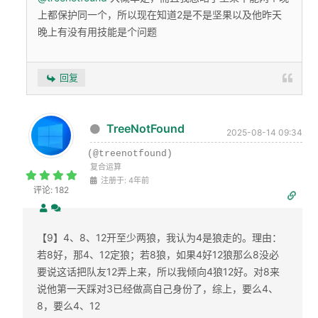
上都保护同一个，所以现在知道2是不是坚果以及他昨天
晚上有没有用技能是个问题
回复
TreeNotFound
2025-08-14 09:34
(@treenotfound)
复合运算
注册于: 4年前
评论: 182
【9】4、8、12开至少两狼，我认为4是狼走的。理由：
若8好，那4、12定狼；若8狼，如果4好12狼那么8没必
要说这话把队友12弄上来，所以我倾向4狼12好。对8来
说他第一天踩对3已经做高自己身份了，综上，要么4、
8，要么4、12