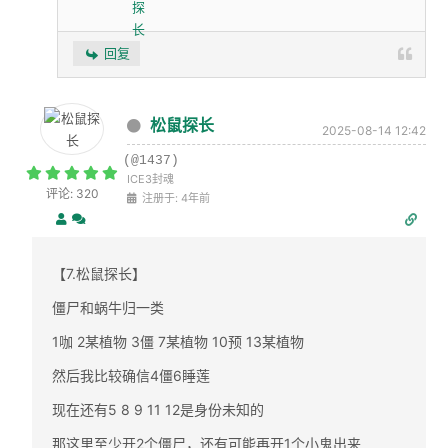
回复
松鼠探长
2025-08-14 12:42
(@1437)
ICE3封魂
评论: 320
注册于: 4年前
【7.松鼠探长】
僵尸和蜗牛归一类
1咖 2某植物 3僵 7某植物 10预 13某植物
然后我比较确信4僵6睡莲
现在还有5 8 9 11 12是身份未知的
那这里至少开2个僵尸，还有可能再开1个小鬼出来