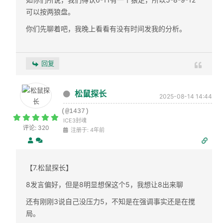
可以按两狼盘。
你们先聊着吧，我晚上看看有没有时间发我的分析。
回复
松鼠探长
2025-08-14 14:44
(@1437)
ICE3封魂
评论: 320
注册于: 4年前
【7.松鼠探长】
8发言偏好，但是8明显想保这个5，我想让8出来聊
还有刚刚3说自己没压力5，不知是在强调事实还是在搅
局。