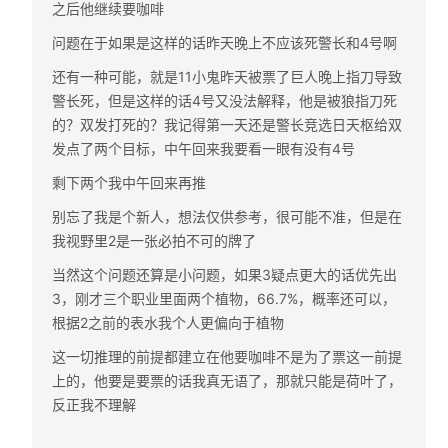
之后他继续要咖啡
问题在于如果是这样的话昨天晚上不应该死警长和4号啊
还有一种可能，就是11小鬼昨天被票了巨人晚上指刀导致
警长死，但是这样的话4号又没法解释，他是被狼指刀死
的？双发打死的？我记得第一天还是警长竞选日天枢给双
发点了两个目标，中午回来我要看一眼有没有4号
剩下两个我中午回来再推
别忘了我是个新人，想法仅供参考，很可能不准，但是在
我视野里2是一张必拍不可的牌了
当然这个问题还算是小问题，如果3疑点更大的话优先出
3，刚才三个职业里面两个植物，66.7%，概率还可以，
根据2之前的表水我个人更偏向于植物
这一切推理的前提都建立在他要咖啡不是为了票这一前提
上的，他要是要票的话我真无语了，那就只能是荷叶了，
反正我不理解