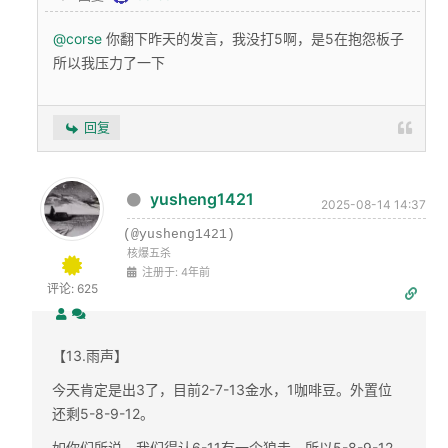
@corse
你翻下昨天的发言，我没打5啊，是5在抱怨板子
所以我压力了一下
回复
yusheng1421
2025-08-14 14:37
(@yusheng1421)
核爆五杀
注册于: 4年前
评论: 625
【13.雨声】
今天肯定是出3了，目前2-7-13金水，1咖啡豆。外置位
还剩5-8-9-12。
如你们所说，我们得认6-11有一个狼走，所以5-8-9-12