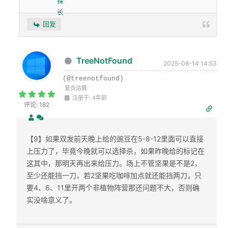
回复
TreeNotFound
2025-08-14 14:53
(@treenotfound)
复合运算
注册于: 4年前
评论: 182
【9】如果双发前天晚上给的豌豆在5-8-12里面可以直接
上压力了，毕竟今晚就可以选择杀，如果昨晚给的标记在
这其中，那明天再出来给压力。场上不管坚果是不是2，
至少还能挡一刀，若2坚果吃咖啡加点就还能挡两刀，只
要4、6、11里开两个非植物阵营那还问题不大，否则确
实没啥意义了。