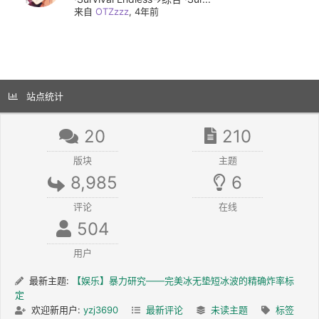
来自
OTZzzz
, 4年前
站点统计
20
210
版块
主题
8,985
6
评论
在线
504
用户
最新主题:
【娱乐】暴力研究——完美冰无垫短冰波的精确炸率标
定
欢迎新用户:
yzj3690
最新评论
未读主题
标签