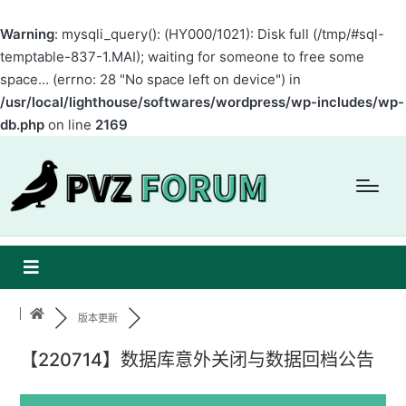
Warning
: mysqli_query(): (HY000/1021): Disk full (/tmp/#sql-
temptable-837-1.MAI); waiting for someone to free some
space... (errno: 28 "No space left on device") in
/usr/local/lighthouse/softwares/wordpress/wp-includes/wp-
db.php
on line
2169
版本更新
【220714】数据库意外关闭与数据回档公告