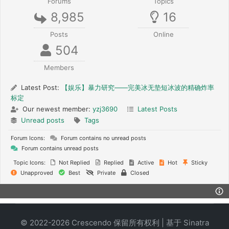
Forums
Topics
8,985
16
Posts
Online
504
Members
Latest Post:
【娱乐】暴力研究——完美冰无垫短冰波的精确炸率
标定
Our newest member:
yzj3690
Latest Posts
Unread posts
Tags
Forum Icons:
Forum contains no unread posts
Forum contains unread posts
Topic Icons:
Not Replied
Replied
Active
Hot
Sticky
Unapproved
Best
Private
Closed
© 2022-2026 Crescendo 保留所有权利 | 基于
Sinatra