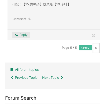
代投：【15.野鸭子】投票给【10.伞叶】
CelVision虹光
Reply
Page 5 / 5
Prev
All forum topics
Previous Topic
Next Topic
Forum Search