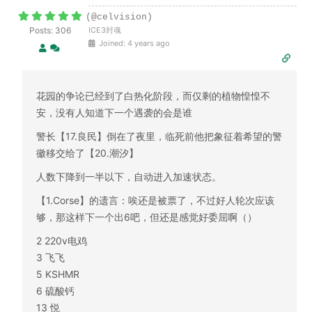
(@celvision)
Posts: 306
ICE3封魂
Joined: 4 years ago
花园的争论已经到了白热化阶段，而仅剩的植物惶惶不
安，没有人知道下一个遇袭的会是谁
警长【17.良民】倒在了夜里，临死前他把象征着希望的警
徽移交给了【20.潮汐】
人数下降到一半以下，自动进入加速状态。
【1.Corse】的遗言：唉还是被票了，不过好人轮次应该
够，那这样下一个出6吧，但还是感觉好委屈啊（）
2 220v电鸡
3 飞飞
5 KSHMR
6 硫酸钙
13 悦