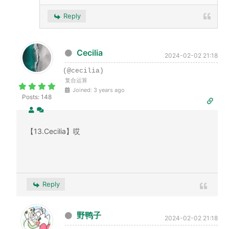
Reply
Cecilia
2024-02-02 21:18
(@cecilia)
复合运算
Joined: 3 years ago
Posts: 148
【13.Cecilia】哎
Reply
野鸭子
2024-02-02 21:18