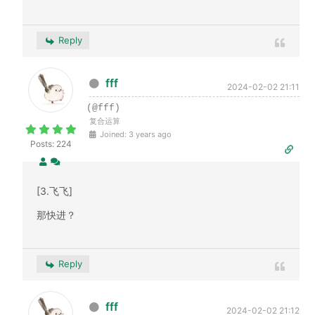
Reply
fff
2024-02-02 21:11
(@fff)
复合运算
Joined: 3 years ago
Posts: 224
[3.飞飞]
那快进？
Reply
fff
2024-02-02 21:12